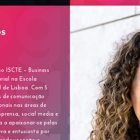
os
o ISCTE – Business
ial na Escola
l de Lisboa. Com 5
as de comunicação
onais nas áreas de
mprensa, social media e
a a apaixonar-se pelas
iva e entusiasta por
rande vocação e