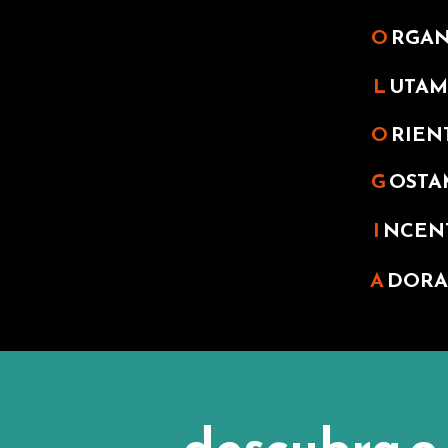
O
RGA
L
UTAM
O
RIEN
G
OSTA
I
NCEN
A
DOR
descubra o