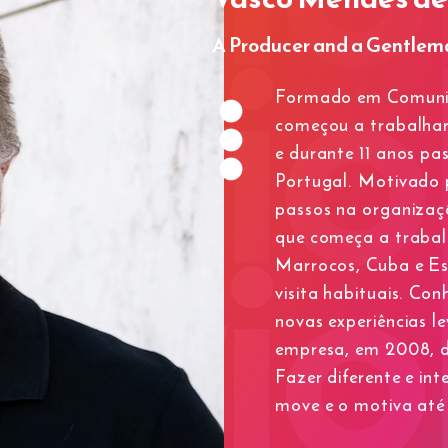
A Producer and a Gentlem
Formado em Comunic
começou a trabalhar
e durante 11 anos pa
Portugal. Motivado p
passos na organizaç
que começa a trabal
Marrocos, Cuba e Es
visita habituais. Con
novas experiências l
empresa, em 2008, de
Fazer diferente e int
move e o motiva até 