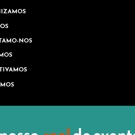
NIZAMOS
OS
TAMO-NOS
MOS
TIVAMOS
AMOS
 nosso
reel
de event