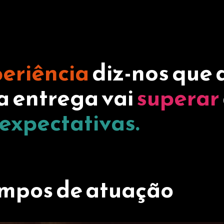
eriência
diz-nos que 
a entrega vai
superar
expectativas.
ampos de atuação