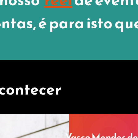
ontas, é para isto qu
contecer
Vasco Mendes de