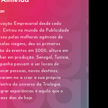
an
ação Empresarial desde cedo
. Entrou no mundo da Publicidade
ssou pelas melhores agências de
elas viagens, deu os primeiros
ão de eventos em 2000, altura em
har em produção. Senegal, Tunísia,
panha passam a ser locais de
hecer pessoas, novos destinos,
evaram-no a criar a sua própria
ntro do universo da Triologia.
egrar experiências é aquilo que o
aos dias de hoje.