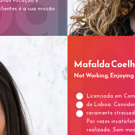
lientes é a sua missão
Mafalda Coel
Not Working, Enjoying
Licenciada em Comu
de Lisboa. Conside
raramente stressad
Por vezes insatisfe
realizada. Sem med