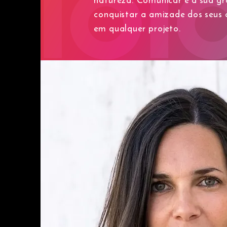
conquistar a amizade dos seus c
em qualquer projeto.