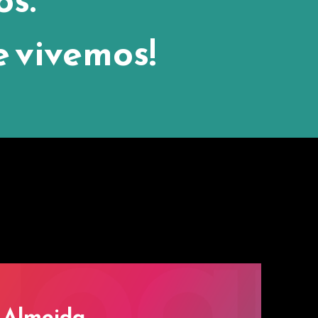
e vivemos!
 Almeida