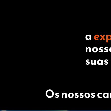
a
exp
noss
suas
Os nossos c