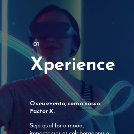
01
Xperience
O seu evento, com o nosso
Factor X.
Seja qual for o mood,
impactamos os colaboradores e